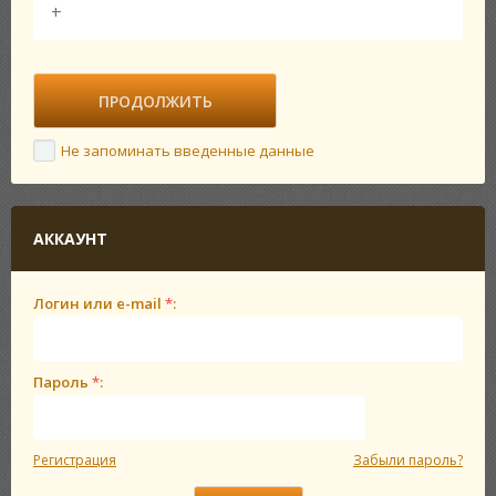
Не запоминать введенные данные
АККАУНТ
Логин или e-mail
*
:
Пароль
*
:
Регистрация
Забыли пароль?