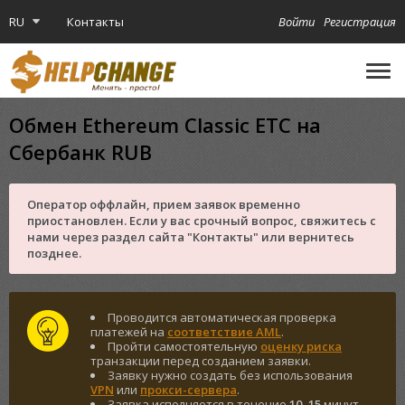
RU
Контакты
Войти
Регистрация
🔔
Криптокарта
Обмен Ethereum Classic ETC на
Сбербанк RUB
Оператор оффлайн, прием заявок временно
приостановлен. Если у вас срочный вопрос, свяжитесь с
нами через раздел сайта "Контакты" или вернитесь
позднее.
Проводится автоматическая проверка
платежей на
соответствие AML
.
Пройти самостоятельную
оценку риска
транзакции перед созданием заявки.
Заявку нужно создать без использования
VPN
или
прокси-сервера
.
Заявка исполняется в течение
10
–
15
минут