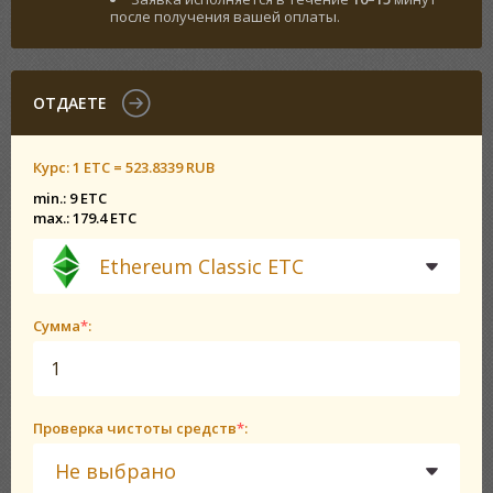
после получения вашей оплаты.
ОТДАЕТЕ
Курс:
1 ETC = 523.8339 RUB
min.: 9 ETC
max.: 179.4 ETC
Ethereum Classic ETC
Сумма
*
:
Проверка чистоты средств
*
:
Не выбрано