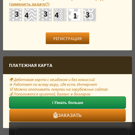
(
заменить задачу?
)
ПЛАТЕЖНАЯ КАРТА
🌍 Дебетовая карта с кешбеком и без комиссий
✈️ Работает по всему миру, где есть Интернет
🛒 Можно оплачивать покупки на зарубежных сайтах
💰 Пополняется криптой, баланс в долларах
ℹ️ Узнать больше
🤖
ЗАКАЗАТЬ