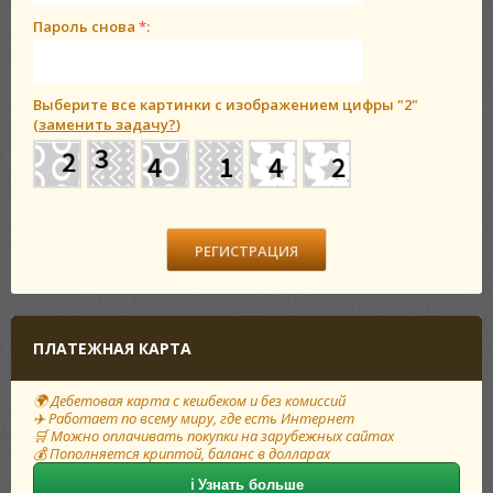
Пароль снова
*
:
Выберите все картинки с изображением цифры
"2"
(
заменить задачу?
)
ПЛАТЕЖНАЯ КАРТА
🌍 Дебетовая карта с кешбеком и без комиссий
✈️ Работает по всему миру, где есть Интернет
🛒 Можно оплачивать покупки на зарубежных сайтах
💰 Пополняется криптой, баланс в долларах
ℹ️ Узнать больше