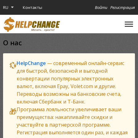
RU
Контакты
Войти
Регистрация
🔔
Криптокарта
O нас
HelpChange
— современный онлайн-сервис
💱
для быстрой, безопасной и выгодной
конвертации популярных электронных
валют, включая Epay, Volet.com и другие.
Переводы возможны на банковские счета,
включая Сбербанк и Т-Банк.
Программа лояльности увеличивает ваши
🎁
преимущества: накапливайте скидки и
участвуйте в партнерской программе.
Регистрация выполняется один раз, и каждая