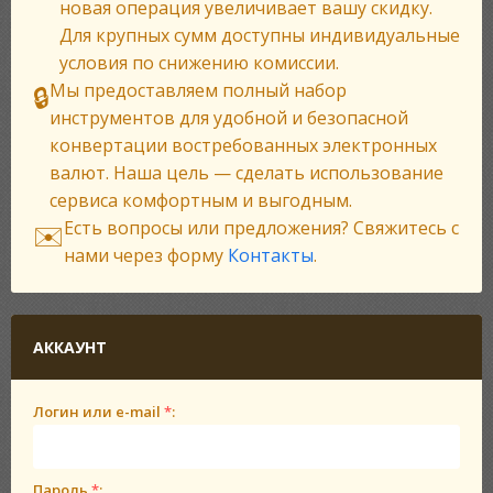
новая операция увеличивает вашу скидку.
Для крупных сумм доступны индивидуальные
условия по снижению комиссии.
Мы предоставляем полный набор
🔒
инструментов для удобной и безопасной
конвертации востребованных электронных
валют. Наша цель — сделать использование
сервиса комфортным и выгодным.
Есть вопросы или предложения? Свяжитесь с
✉️
нами через форму
Контакты
.
АККАУНТ
Логин или e-mail
*
:
Пароль
*
: