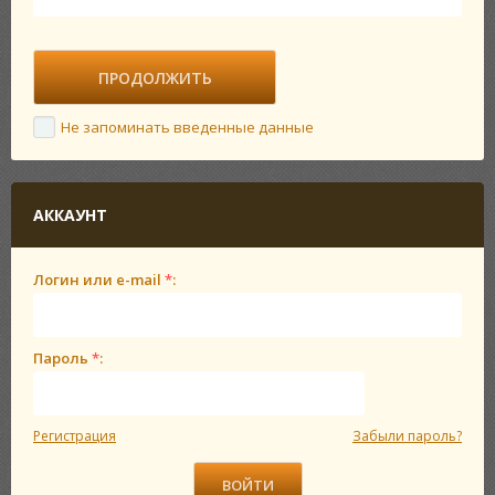
Не запоминать введенные данные
АККАУНТ
Логин или e-mail
*
:
Пароль
*
:
Регистрация
Забыли пароль?