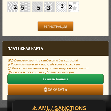
ПЛАТЕЖНАЯ КАРТА
🌍 Дебетовая карта с кешбеком и без комиссий
✈️ Работает по всему миру, где есть Интернет
🛒 Можно оплачивать покупки на зарубежных сайтах
💰 Пополняется криптой, баланс в долларах
ℹ️ Узнать больше
🤖
ЗАКАЗАТЬ
⚠️ AML / SANCTIONS