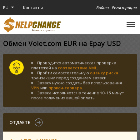
RU
Контакты
Войти
Регистрация
🔔
Криптокарта
Обмен Volet.com EUR на Epay USD
Проводится автоматическая проверка
платежей на
соответствие AML
.
Пройти самостоятельную
оценку риска
транзакции перед созданием заявки.
Заявку нужно создать без использования
VPN
или
прокси-сервера
.
Заявка исполняется в течение
10
–
15
минут
после получения вашей оплаты.
ОТДАЕТЕ