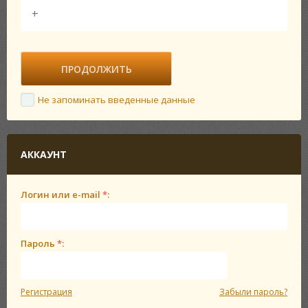
Не запоминать введенные данные
АККАУНТ
Логин или e-mail
*
:
Пароль
*
:
Регистрация
Забыли пароль?