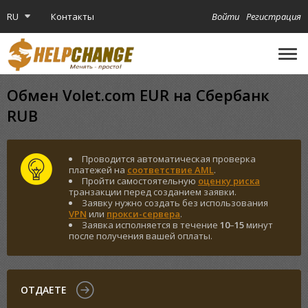
RU
Контакты
Войти
Регистрация
🔔
Криптокарта
Обмен Volet.com EUR на Сбербанк
RUB
Проводится автоматическая проверка
платежей на
соответствие AML
.
Пройти самостоятельную
оценку риска
транзакции перед созданием заявки.
Заявку нужно создать без использования
VPN
или
прокси-сервера
.
Заявка исполняется в течение
10
–
15
минут
после получения вашей оплаты.
ОТДАЕТЕ