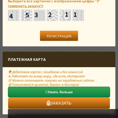
Выберите все картинки с изображением цифры
"3"
(
заменить задачу?
)
ПЛАТЕЖНАЯ КАРТА
🌍 Дебетовая карта с кешбеком и без комиссий
✈️ Работает по всему миру, где есть Интернет
🛒 Можно оплачивать покупки на зарубежных сайтах
💰 Пополняется криптой, баланс в долларах
ℹ️ Узнать больше
🤖
ЗАКАЗАТЬ