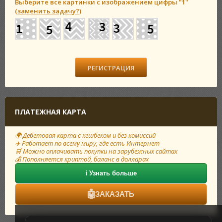
Выберите все картинки с изображением цифры
"1"
(
заменить задачу?
)
ПЛАТЕЖНАЯ КАРТА
🌍 Дебетовая карта с кешбеком и без комиссий
✈️ Работает по всему миру, где есть Интернет
🛒 Можно оплачивать покупки на зарубежных сайтах
💰 Пополняется криптой, баланс в долларах
ℹ️ Узнать больше
🤖
ЗАКАЗАТЬ