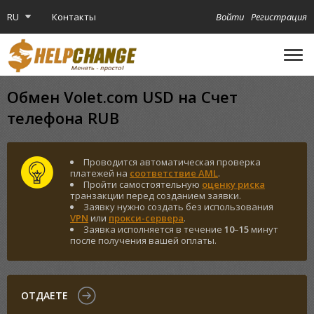
RU
Контакты
Войти
Регистрация
🔔
Криптокарта
Обмен Volet.com USD на Счет
телефона RUB
Проводится автоматическая проверка
платежей на
соответствие AML
.
Пройти самостоятельную
оценку риска
транзакции перед созданием заявки.
Заявку нужно создать без использования
VPN
или
прокси-сервера
.
Заявка исполняется в течение
10
–
15
минут
после получения вашей оплаты.
ОТДАЕТЕ