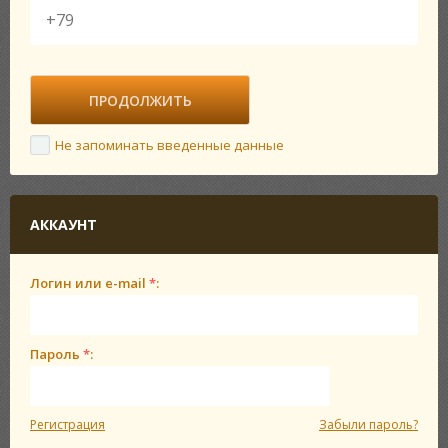
Не запоминать введенные данные
АККАУНТ
Логин или e-mail
*
:
Пароль
*
:
Регистрация
Забыли пароль?