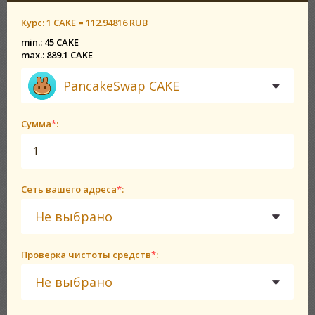
Курс:
1 CAKE = 112.94816 RUB
min.: 45 CAKE
max.: 889.1 CAKE
PancakeSwap CAKE
Сумма
*
:
Сеть вашего адреса
*
:
Не выбрано
Проверка чистоты средств
*
:
Не выбрано