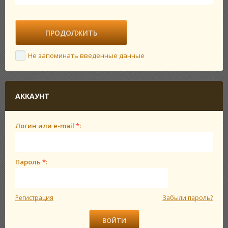
Не запоминать введенные данные
АККАУНТ
Логин или e-mail
*
:
Пароль
*
:
Регистрация
Забыли пароль?