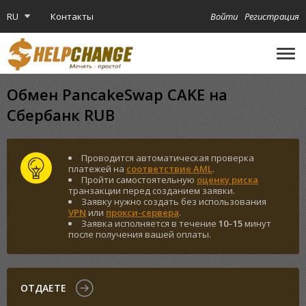
RU
Контакты
Войти
Регистрация
🔔
Криптокарта
Обмен PancakeSwap CAKE на
Сбербанк RUB
Проводится автоматическая проверка
платежей на
соответствие AML
.
Пройти самостоятельную
оценку риска
транзакции перед созданием заявки.
Заявку нужно создать без использования
VPN
или
прокси-сервера
.
Заявка исполняется в течение
10
–
15
минут
после получения вашей оплаты.
ОТДАЕТЕ