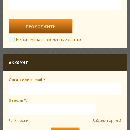
Не запоминать введенные данные
АККАУНТ
Логин или e-mail
*
:
Пароль
*
:
Регистрация
Забыли пароль?