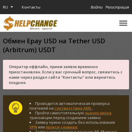
RU
Контакты
Войти
Регистрация
🔔
Криптокарта
Обмен Epay USD на Tether USD
(Arbitrum) USDT
Оператор оффлайн, прием заявок временно
приостановлен. Если у вас срочный вопрос, свяжитесь с
нами через раздел сайта "Контакты" или вернитесь
позднее.
Проводится автоматическая проверка
платежей на
соответствие AML
.
Пройти самостоятельную
оценку риска
транзакции перед созданием заявки.
Заявку нужно создать без использования
VPN
или
прокси-сервера
.
Заявка исполняется в течение
10
–
15
минут