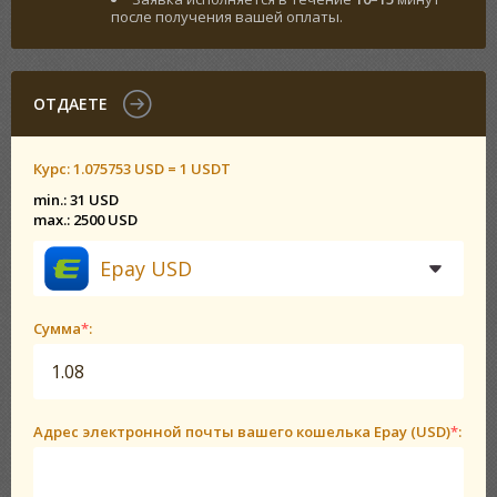
после получения вашей оплаты.
ОТДАЕТЕ
Курс:
1.075753 USD = 1 USDT
min.: 31 USD
max.: 2500 USD
Epay USD
Сумма
*
:
Адрес электронной почты вашего кошелька Epay (USD)
*
: