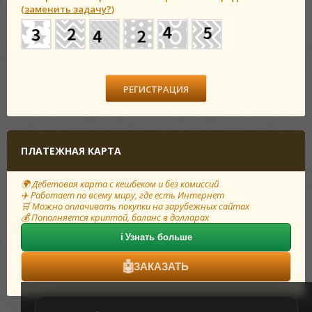
(
заменить задачу?
)
ПЛАТЕЖНАЯ КАРТА
🌍 Дебетовая карта с кешбеком и без комиссий
✈️ Работает по всему миру, где есть Интернет
🛒 Можно оплачивать покупки на зарубежных сайтах
💰 Пополняется криптой, баланс в долларах
ℹ️ Узнать больше
🤖
ЗАКАЗАТЬ