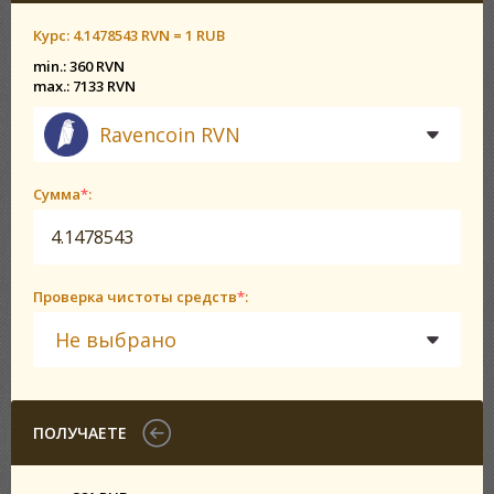
Курс:
4.1478543 RVN = 1 RUB
min.: 360 RVN
max.: 7133 RVN
Ravencoin RVN
Сумма
*
:
Проверка чистоты средств
*
:
Не выбрано
ПОЛУЧАЕТЕ