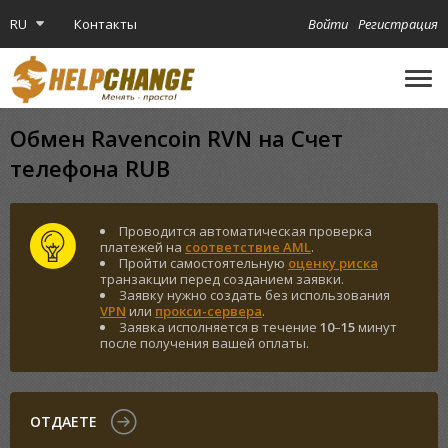
RU
Контакты
Войти
Регистрация
🔔
Криптокарта
Обмен Ravencoin RVN на Счет
телефона RUB
Проводится автоматическая проверка
платежей на
соответствие AML
.
Пройти самостоятельную
оценку риска
транзакции перед созданием заявки.
Заявку нужно создать без использования
VPN
или
прокси-сервера
.
Заявка исполняется в течение
10
–
15
минут
после получения вашей оплаты.
ОТДАЕТЕ