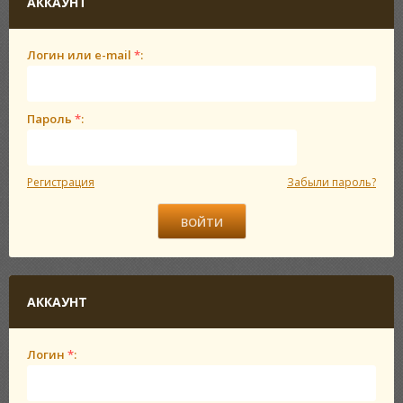
АККАУНТ
Логин или e-mail
*
:
Пароль
*
:
Регистрация
Забыли пароль?
АККАУНТ
Логин
*
: