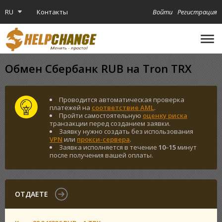
RU
Контакты
Войти
Регистрация
🔔
Криптокарта
Обмен Сбербанк RUB на Tron TRX
Проводится автоматическая проверка
платежей на
соответствие AML
.
Пройти самостоятельную
оценку риска
транзакции перед созданием заявки.
Заявку нужно создать без использования
VPN
или
прокси-сервера
.
Заявка исполняется в течение
10
–
15
минут
после получения вашей оплаты.
ОТДАЕТЕ