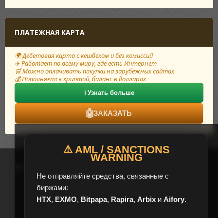
ПЛАТЕЖНАЯ КАРТА
🌍 Дебетовая карта с кешбеком и без комиссий
✈️ Работает по всему миру, где есть Интернет
🛒 Можно оплачивать покупки на зарубежных сайтах
💰 Пополняется криптой, баланс в долларах
ℹ️ Узнать больше
🤖
ЗАКАЗАТЬ
⚠️ AML / SANCTIONS
WARNING
© 2017 – 2026 HelpChange — Сервис обмена электронных валют
Не отправляйте средства, связанные с
биржами:
HTX
,
EXMO
,
Bitpapa
,
Rapira
,
Arbix
и
Aifory
.
Будни с 08:00 до 20:00 (UTC+3)
Выходные свободный график