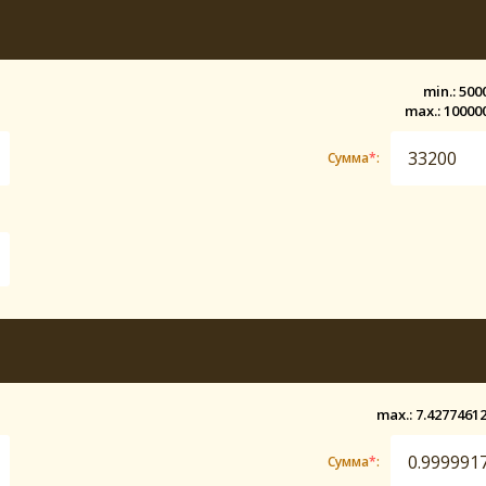
min.: 500
max.: 10000
Сумма
*
:
max.: 7.4277461
Сумма
*
: