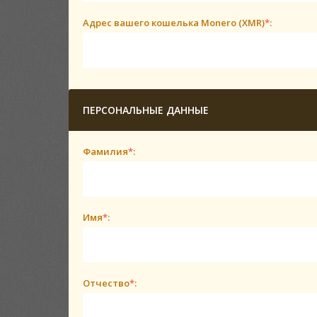
Адрес вашего кошелька Monero (XMR)
*
:
ПЕРСОНАЛЬНЫЕ ДАННЫЕ
Фамилия
*
:
Имя
*
:
Отчество
*
: