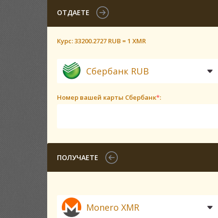
ОТДАЕТЕ
Курс:
33200.2727 RUB = 1 XMR
Сбербанк RUB
Номер вашей карты Сбербанк
*
:
ПОЛУЧАЕТЕ
Monero XMR