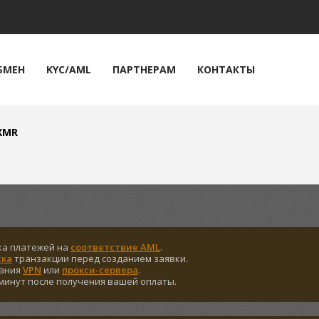
🔔
Криптокарта
БМЕН
KYC/AML
ПАРТНЕРАМ
КОНТАКТЫ
XMR
ка платежей на
соответствие AML
.
ска
транзакции перед созданием заявки.
вания
VPN
или
прокси-сервера
.
минут после получения вашей оплаты.