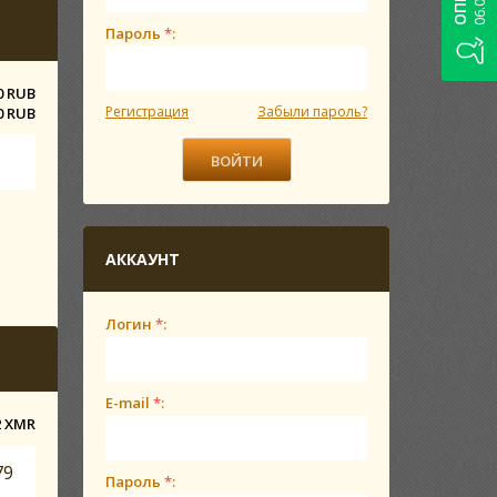
Пароль
*
:
0 RUB
Регистрация
Забыли пароль?
0 RUB
АККАУНТ
Логин
*
:
E-mail
*
:
2 XMR
Пароль
*
: