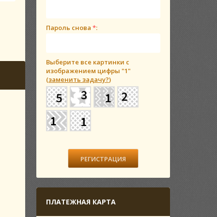
Пароль снова
*
:
Выберите все картинки с
изображением цифры
"1"
(
заменить задачу?
)
ПЛАТЕЖНАЯ КАРТА