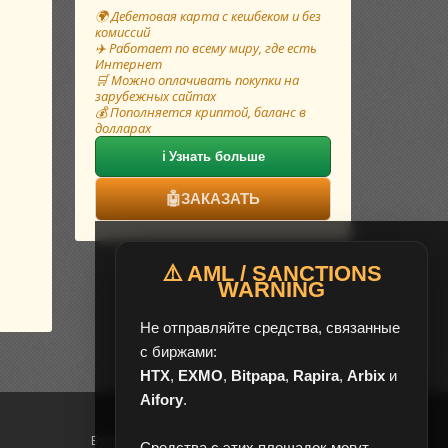
🌍 Дебетовая карта с кешбеком и без
комиссий
✈️ Работает по всему миру, где есть
Интернет
🛒 Можно оплачивать покупки на
зарубежных сайтах
💰 Пополняется криптой, баланс в
долларах
ℹ️ Узнать больше
🤖
ЗАКАЗАТЬ
⚠️ AML / SANCTIONS
WARNING
Не отправляйте средства, связанные
с биржами:
HTX
,
EXMO
,
Bitpapa
,
Rapira
,
Arbix
и
Aifory
.
Будни с 08:00 до 20:00 (UTC+3)
Средства с этих площадок могут