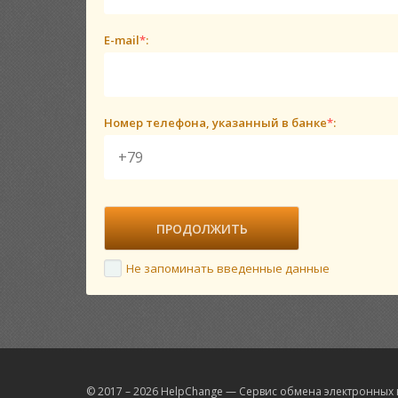
E-mail
*
:
Номер телефона, указанный в банке
*
:
Не запоминать введенные данные
© 2017 – 2026 HelpChange — Сервис обмена электронных 