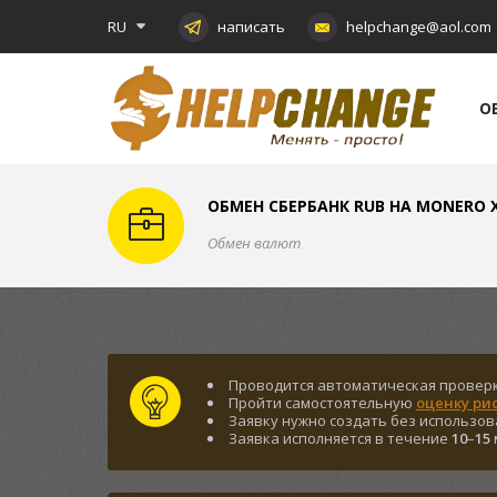
RU
написать
helpchange@aol.com
О
ОБМЕН СБЕРБАНК RUB НА MONERO 
Обмен валют
Проводится автоматическая провер
Пройти самостоятельную
оценку ри
Заявку нужно создать без использо
Заявка исполняется в течение
10
–
15