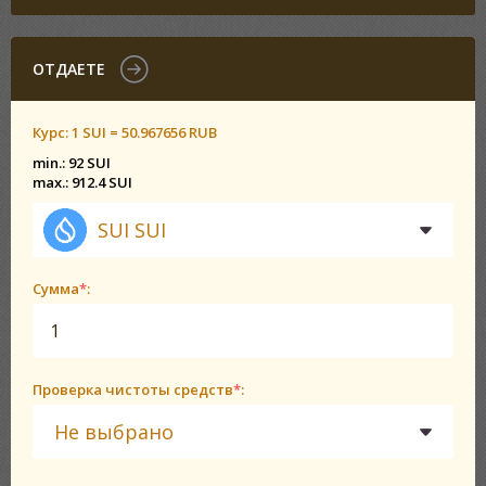
ОТДАЕТЕ
Курс:
1 SUI = 50.967656 RUB
min.: 92 SUI
max.: 912.4 SUI
SUI SUI
Сумма
*
:
Проверка чистоты средств
*
:
Не выбрано