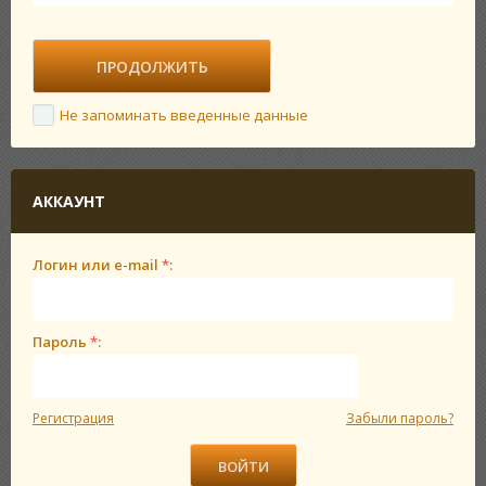
Не запоминать введенные данные
АККАУНТ
Логин или e-mail
*
:
Пароль
*
:
Регистрация
Забыли пароль?