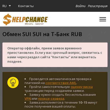
RU
Контакты
Войти
Регистрация
🔔
Криптокарта
Обмен SUI SUI на Т‑Банк RUB
Оператор оффлайн, прием заявок временно
приостановлен. Если у вас срочный вопрос, свяжитесь с
нами через раздел сайта "Контакты" или вернитесь
позднее.
Проводится автоматическая проверка
платежей на
соответствие AML
.
Пройти самостоятельную
оценку риска
транзакции перед созданием заявки.
Заявку нужно создать без использования
VPN
или
прокси-сервера
.
Заявка исполняется в течение
10
–
15
минут
после получения вашей оплаты.