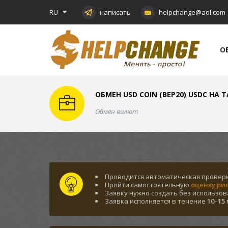
RU
написать
helpchange@aol.com
О
ОБМЕН USD COIN (BEP20) USDC НА 
Обмен валют
Проводится автоматическая провер
Пройти самостоятельную
оценку ри
Заявку нужно создать без использо
Заявка исполняется в течение
10
–
15