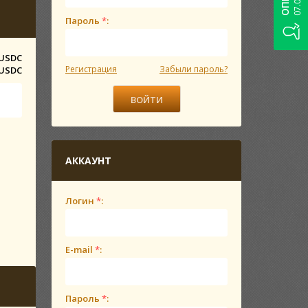
Пароль
*
:
 USDC
Регистрация
Забыли пароль?
 USDC
АККАУНТ
Логин
*
:
E-mail
*
:
Пароль
*
: