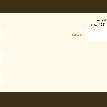
min.: 64
max.: 1581
Сумма
*
: