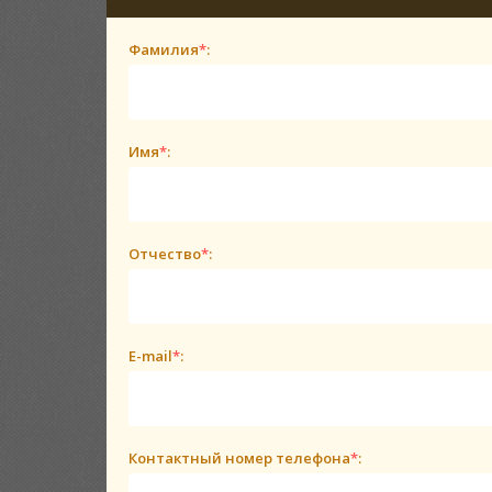
Фамилия
*
:
Имя
*
:
Отчество
*
:
E-mail
*
:
Контактный номер телефона
*
: