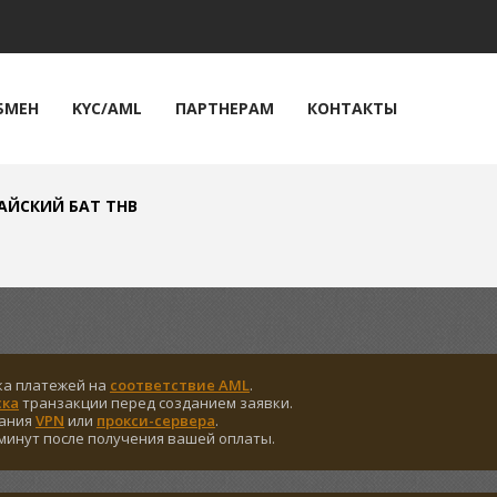
🔔
Криптокарта
БМЕН
KYC/AML
ПАРТНЕРАМ
КОНТАКТЫ
ТАЙСКИЙ БАТ THB
ка платежей на
соответствие AML
.
ска
транзакции перед созданием заявки.
вания
VPN
или
прокси-сервера
.
минут после получения вашей оплаты.