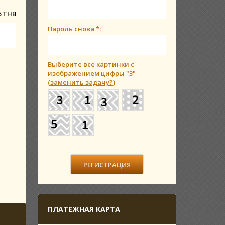
6 THB
Пароль снова
*
:
Выберите все картинки с
изображением цифры
"3"
(
заменить задачу?
)
ПЛАТЕЖНАЯ КАРТА