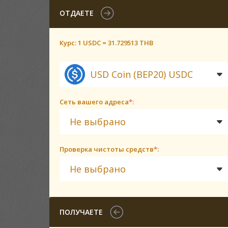
ОТДАЕТЕ
Курс:
1 USDC = 31.729513 THB
USD Coin (BEP20) USDC
Сеть вашего адреса
*
:
Не выбрано
Проверка чистоты средств
*
:
Не выбрано
ПОЛУЧАЕТЕ