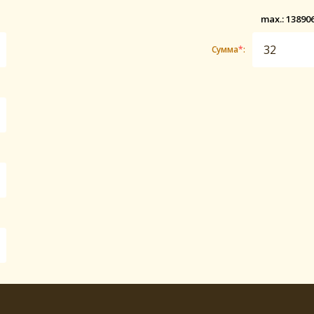
max.: 13890
Сумма
*
: