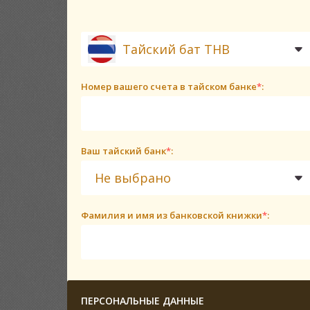
Тайский бат THB
Номер вашего счета в тайском банке
*
:
Ваш тайский банк
*
:
Не выбрано
Фамилия и имя из банковской книжки
*
:
ПЕРСОНАЛЬНЫЕ ДАННЫЕ