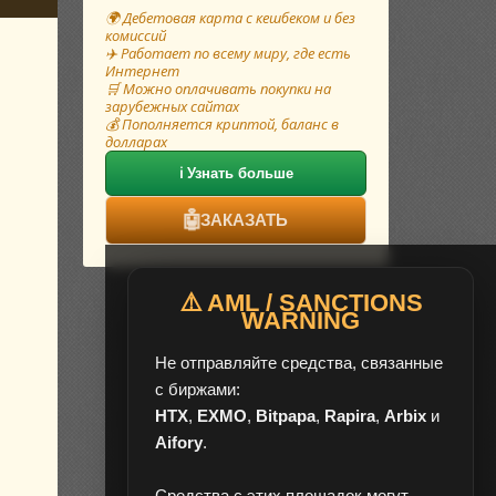
🌍 Дебетовая карта с кешбеком и без
комиссий
✈️ Работает по всему миру, где есть
Интернет
🛒 Можно оплачивать покупки на
зарубежных сайтах
💰 Пополняется криптой, баланс в
долларах
ℹ️ Узнать больше
🤖
ЗАКАЗАТЬ
⚠️ AML / SANCTIONS
WARNING
Не отправляйте средства, связанные
с биржами:
HTX
,
EXMO
,
Bitpapa
,
Rapira
,
Arbix
и
Aifory
.
Средства с этих площадок могут