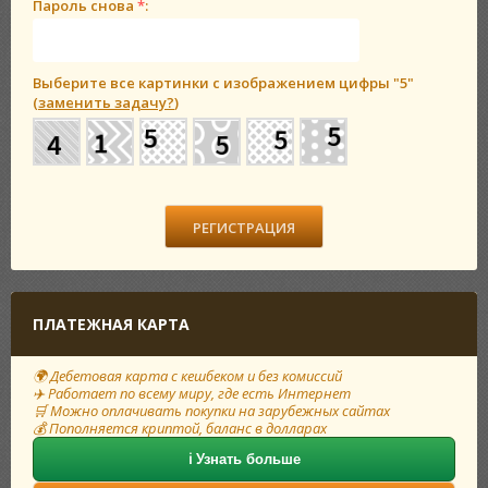
Пароль снова
*
:
Выберите все картинки с изображением цифры
"5"
(
заменить задачу?
)
ПЛАТЕЖНАЯ КАРТА
🌍 Дебетовая карта с кешбеком и без комиссий
✈️ Работает по всему миру, где есть Интернет
🛒 Можно оплачивать покупки на зарубежных сайтах
💰 Пополняется криптой, баланс в долларах
ℹ️ Узнать больше