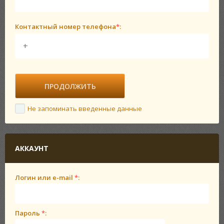
Контактный номер телефона
*
:
Не запоминать введенные данные
АККАУНТ
Логин или e-mail
*
:
Пароль
*
: