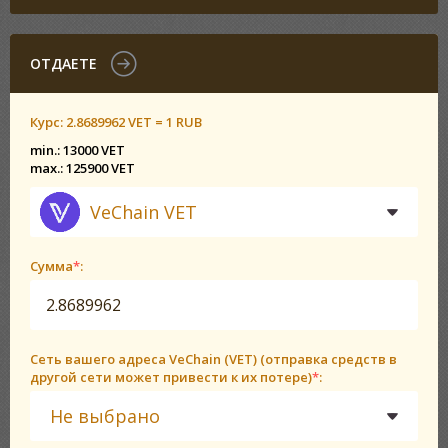
ОТДАЕТЕ
Курс:
2.8689962 VET = 1 RUB
min.: 13000 VET
max.: 125900 VET
VeChain VET
Сумма
*
:
Сеть вашего адреса VeChain (VET) (отправка средств в
другой сети может привести к их потере)
*
:
Не выбрано