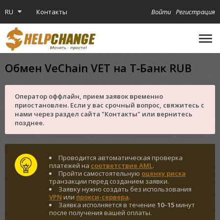
RU
Контакты
Войти
Регистрация
🔔
Криптокарта
Обмен VeChain VET на Т‑Банк RUB
Оператор оффлайн, прием заявок временно
приостановлен. Если у вас срочный вопрос, свяжитесь с
нами через раздел сайта "Контакты" или вернитесь
позднее.
Проводится автоматическая проверка
платежей на
соответствие AML
.
Пройти самостоятельную
оценку риска
транзакции перед созданием заявки.
Заявку нужно создать без использования
VPN
или
прокси-сервера
.
Заявка исполняется в течение
10
–
15
минут
после получения вашей оплаты.