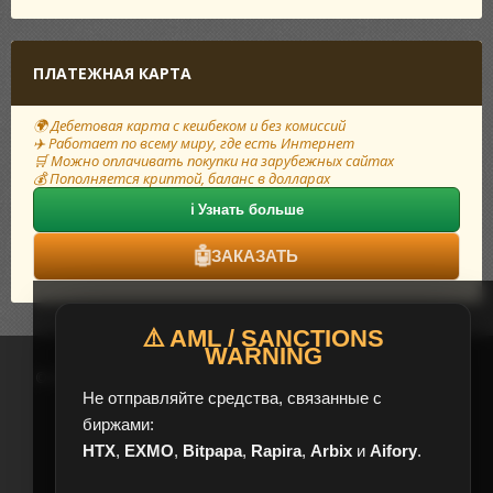
ПЛАТЕЖНАЯ КАРТА
🌍 Дебетовая карта с кешбеком и без комиссий
✈️ Работает по всему миру, где есть Интернет
🛒 Можно оплачивать покупки на зарубежных сайтах
💰 Пополняется криптой, баланс в долларах
ℹ️ Узнать больше
🤖
ЗАКАЗАТЬ
⚠️ AML / SANCTIONS
WARNING
© 2017 – 2026 HelpChange — Сервис обмена электронных валют
Не отправляйте средства, связанные с
биржами:
HTX
,
EXMO
,
Bitpapa
,
Rapira
,
Arbix
и
Aifory
.
Будни с 08:00 до 20:00 (UTC+3)
Выходные свободный график