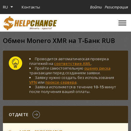
RU
Контакты
Войти
Регистрация
🔔
Криптокарта
Обмен Monero XMR на Т‑Банк RUB
Проводится автоматическая проверка
платежей на
соответствие AML
.
Пройти самостоятельную
оценку риска
транзакции перед созданием заявки.
Заявку нужно создать без использования
VPN
или
прокси-сервера
.
Заявка исполняется в течение
10
–
15
минут
после получения вашей оплаты.
ОТДАЕТЕ