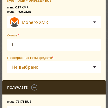
Курс:
1 XMR = 26436.3234 RUB
min.: 0.17 XMR
max.: 1.628 XMR
Monero XMR
Сумма
*
:
Проверка чистоты средств
*
:
Не выбрано
ПОЛУЧАЕТЕ
max.: 76171 RUB